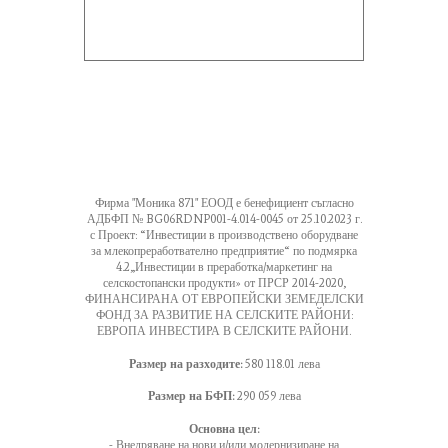
Фирма "Моника 871" ЕООД е бенефициент съгласно
АДБФП № BG06RDNP001-4.014-0045 от 25.10.2023 г.
с Проект: “Инвестиции в производствено оборудване
за млекопреработвателно предприятие“ по подмярка
4.2„Инвестиции в преработка/маркетинг на
селскостопански продукти» от ПРСР 2014-2020,
ФИНАНСИРАНА ОТ ЕВРОПЕЙСКИ ЗЕМЕДЕЛСКИ
ФОНД ЗА РАЗВИТИЕ НА СЕЛСКИТЕ РАЙОНИ:
ЕВРОПА ИНВЕСТИРА В СЕЛСКИТЕ РАЙОНИ.
Размер на разходите:
580 118.01 лева
Размер на БФП:
290 059 лева
Основна цел:
- Внедряване на нови и/или модернизиране на