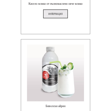
Кисело мляко от пълномаслено овче мляко
ИНФОРМАЦИЯ
Биволски айрян