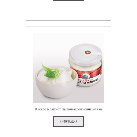
Кисело мляко от пълномаслено овче мляко
ИНФОРМАЦИЯ