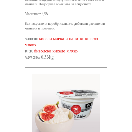
мазнини. Подобрява обмяната на веществата.
Масленост 6,5%.
Без изкуствени подобрители. Без добавени растителни
мазнини и протеини.
кисели млека и напитки
кисело
КАТЕГОРИЯ:
мляко
биволско кисело мляко
ТАГОВЕ:
0.33kg
РАЗФАСОВКА: