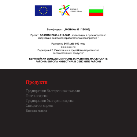
Продукти
Традиционни български кашкавали
Топени сирена
Традиционни български сирена
Специални сирена
Кисели млека