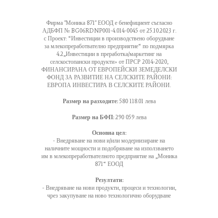
Фирма "Моника 871" ЕООД е бенефициент съгласно
АДБФП № BG06RDNP001-4.014-0045 от 25.10.2023 г.
с Проект: “Инвестиции в производствено оборудване
за млекопреработвателно предприятие“ по подмярка
4.2„Инвестиции в преработка/маркетинг на
селскостопански продукти» от ПРСР 2014-2020,
ФИНАНСИРАНА ОТ ЕВРОПЕЙСКИ ЗЕМЕДЕЛСКИ
ФОНД ЗА РАЗВИТИЕ НА СЕЛСКИТЕ РАЙОНИ:
ЕВРОПА ИНВЕСТИРА В СЕЛСКИТЕ РАЙОНИ.
Размер на разходите:
580 118.01 лева
Размер на БФП:
290 059 лева
Основна цел:
- Внедряване на нови и/или модернизиране на
наличните мощности и подобряване на използването
им в млекопреработвателното предприятие на „Моника
871“ ЕООД
Резултати:
- Внедряване на нови продукти, процеси и технологии,
чрез закупуване на ново технологично оборудване