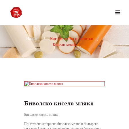
Начало
Кисели млека и напитки
Кисело мляко
Биволско кисело мляко
Биволско кисело мляко
Приготвено от прясно биволско мляко и българска
закваска. Съдържа специфичен състав на белтъчини и