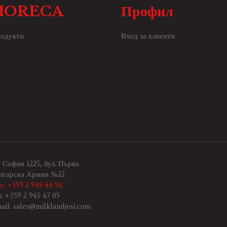
HORECA
Профил
одукти
Вход за клиенти
. София 1225, бул. Първа
лгарска Армия №22
л.: +359 2 945 44 96
x: +359 2 945 47 05
ail: sales@milklandjosi.com