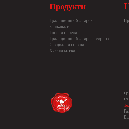
Продукти
Традиционни български
Пр
кашкавали
Топени сирена
Традиционни български сирена
Специални сирена
Кисели млека
Гр
Бъ
Те
Fa
Em