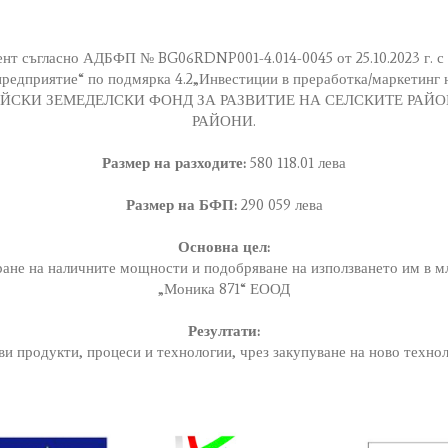
нт съгласно АДБФП № BG06RDNP001-4.014-0045 от 25.10.2023 г. с 
предприятие“ по подмярка 4.2„Инвестиции в преработка/маркетинг 
ПЕЙСКИ ЗЕМЕДЕЛСКИ ФОНД ЗА РАЗВИТИЕ НА СЕЛСКИТЕ РАЙО
РАЙОНИ.
Размер на разходите:
580 118.01 лева
Размер на БФП:
290 059 лева
Основна цел:
ране на наличните мощности и подобряване на използването им в 
„Моника 871“ ЕООД
Резултати:
ви продукти, процеси и технологии, чрез закупуване на ново техн