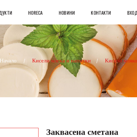
ДУКТИ
HORECA
НОВИНИ
КОНТАКТИ
ВХОД
Начало
Кисели млека и напитки
Кисело мляк
Заквасена сметана