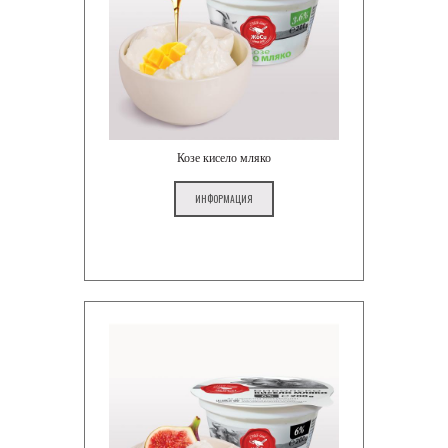
Козе кисело мляко
ИНФОРМАЦИЯ