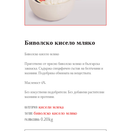
Биволско кисело мляко
Биволско кисело мляко
Приготвено от прясно биволско мляко и българска
закваска. Съдържа специфичен състав на белтъчини и
мазнини. Подобрява обмяната на веществата.
Масленост 6%.
Без изкуствени подобрители. Без добавени растителни
мазнини и протеини.
кисели млека
КАТЕГОРИЯ:
биволско кисело мляко
ТАГОВЕ:
0.20kg
РАЗФАСОВКА: