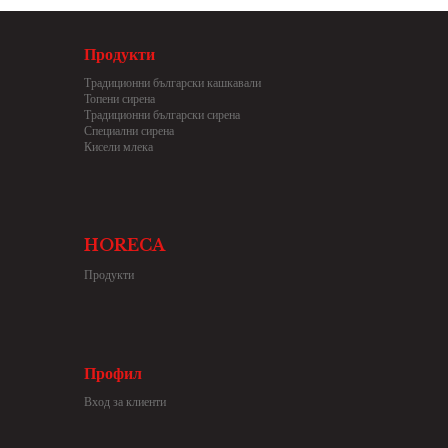
Продукти
Традиционни български кашкавали
Топени сирена
Традиционни български сирена
Специални сирена
Кисели млека
HORECA
Продукти
Профил
Вход за клиенти