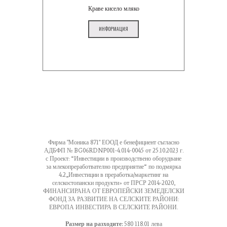
Краве кисело мляко
ИНФОРМАЦИЯ
Фирма "Моника 871" ЕООД е бенефициент съгласно
АДБФП № BG06RDNP001-4.014-0045 от 25.10.2023 г.
с Проект: “Инвестиции в производствено оборудване
за млекопреработвателно предприятие“ по подмярка
4.2„Инвестиции в преработка/маркетинг на
селскостопански продукти» от ПРСР 2014-2020,
ФИНАНСИРАНА ОТ ЕВРОПЕЙСКИ ЗЕМЕДЕЛСКИ
ФОНД ЗА РАЗВИТИЕ НА СЕЛСКИТЕ РАЙОНИ:
ЕВРОПА ИНВЕСТИРА В СЕЛСКИТЕ РАЙОНИ.
Размер на разходите:
580 118.01 лева