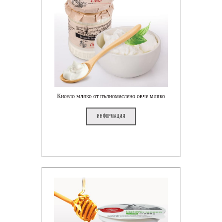
Кисело мляко от пълномаслено овче мляко
ИНФОРМАЦИЯ