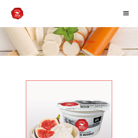
Начало
Кисели млека