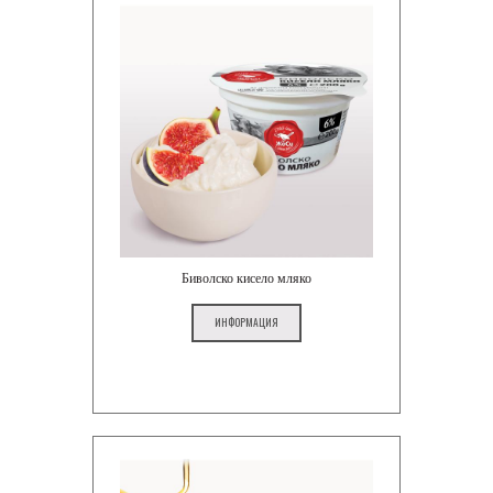
Биволско кисело мляко
ИНФОРМАЦИЯ