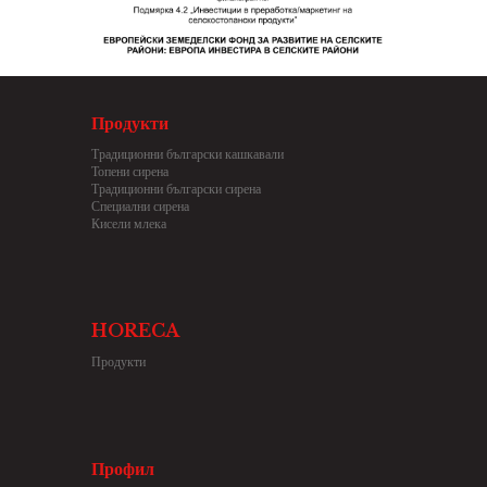
Продукти
Традиционни български кашкавали
Топени сирена
Традиционни български сирена
Специални сирена
Кисели млека
HORECA
Продукти
Профил