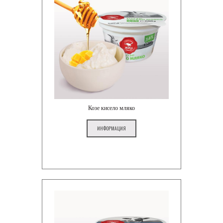
Козе кисело мляко
ИНФОРМАЦИЯ