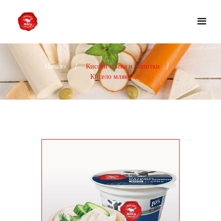
Начало
Кисели млека и напитки
Кисело мляко