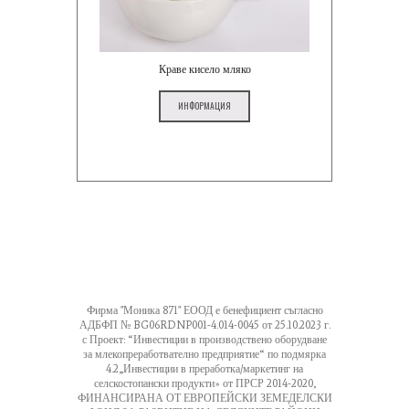
Краве кисело мляко
ИНФОРМАЦИЯ
Фирма "Моника 871" ЕООД е бенефициент съгласно
АДБФП № BG06RDNP001-4.014-0045 от 25.10.2023 г.
с Проект: “Инвестиции в производствено оборудване
за млекопреработвателно предприятие“ по подмярка
4.2„Инвестиции в преработка/маркетинг на
селскостопански продукти» от ПРСР 2014-2020,
ФИНАНСИРАНА ОТ ЕВРОПЕЙСКИ ЗЕМЕДЕЛСКИ