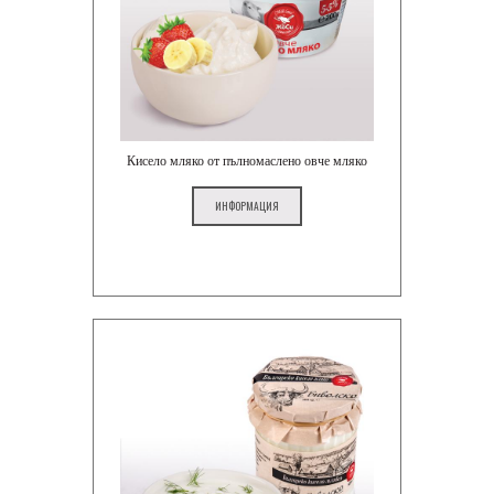
Кисело мляко от пълномаслено овче мляко
ИНФОРМАЦИЯ