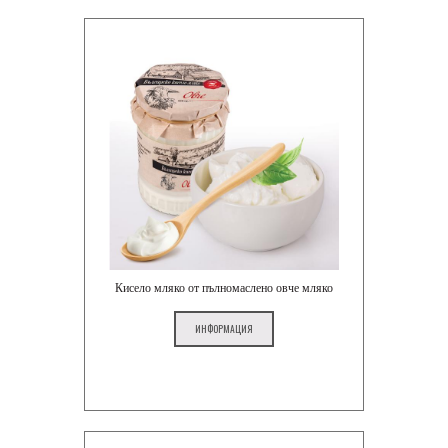
Кисело мляко от пълномаслено овче мляко
ИНФОРМАЦИЯ