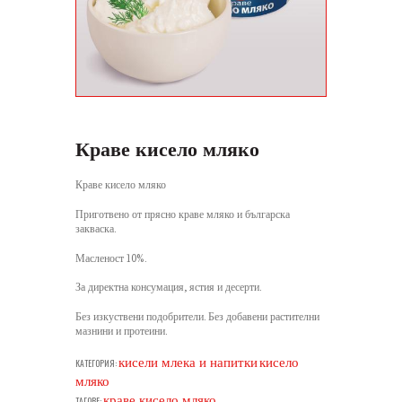
Краве кисело мляко
Краве кисело мляко
Приготвено от прясно краве мляко и българска
закваска.
Масленост 10%.
За директна консумация, ястия и десерти.
Без изкуствени подобрители. Без добавени растителни
мазнини и протеини.
кисели млека и напитки
кисело
КАТЕГОРИЯ:
мляко
краве кисело мляко
ТАГОВЕ: