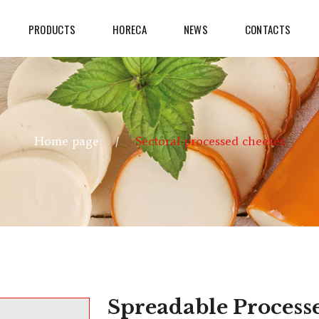
PRODUCTS
HORECA
NEWS
CONTACTS
Home page
Sectoral processed cheeses
Spreadable Process