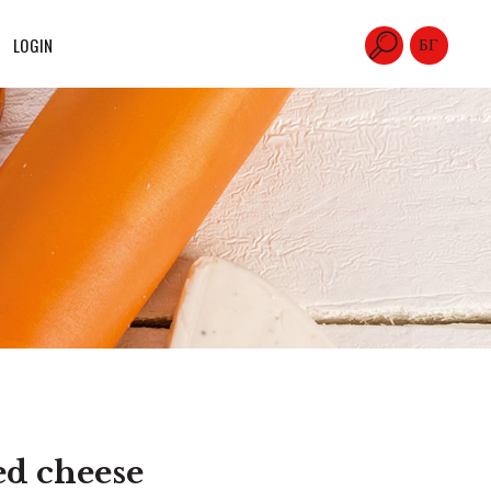
LOGIN
БГ
ed cheese