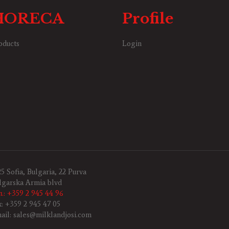
HORECA
Profile
oducts
Login
25 Sofia, Bulgaria, 22 Purva
lgarska Armia blvd
л.: +359 2 945 44 96
x: +359 2 945 47 05
ail: sales@milklandjosi.com