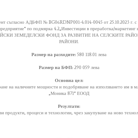
нт съгласно АДБФП № BG06RDNP001-4.014-0045 от 25.10.2023 г. с 
предприятие“ по подмярка 4.2„Инвестиции в преработка/маркетинг 
ПЕЙСКИ ЗЕМЕДЕЛСКИ ФОНД ЗА РАЗВИТИЕ НА СЕЛСКИТЕ РАЙО
РАЙОНИ.
Размер на разходите:
580 118.01 лева
Размер на БФП:
290 059 лева
Основна цел:
ране на наличните мощности и подобряване на използването им в 
„Моника 871“ ЕООД
Резултати:
ви продукти, процеси и технологии, чрез закупуване на ново техн