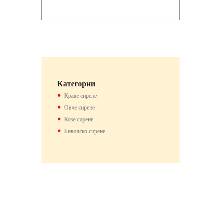
Категории
Краве сирене
Овче сирене
Козе сирене
Биволско сирене