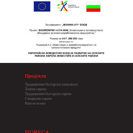
Продукти
Традиционни български кашкавали
Топени сирена
Традиционни български сирена
Специални сирена
Кисели млека
HORECA