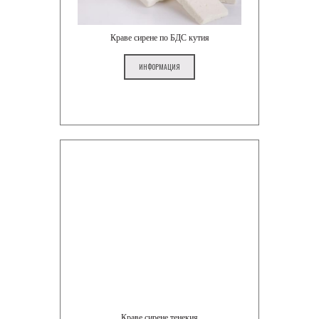
Краве сирене по БДС кутия
ИНФОРМАЦИЯ
Краве сирене тенекия