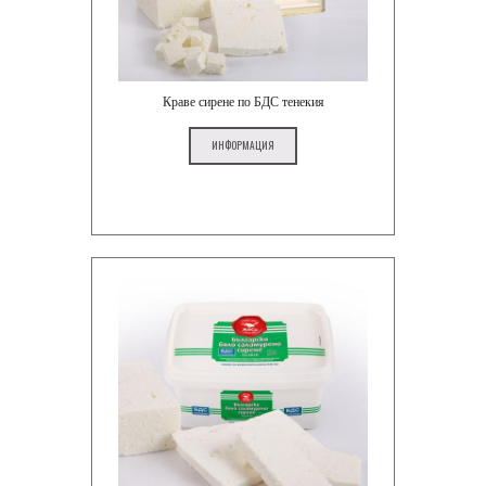
Краве сирене по БДС тенекия
ИНФОРМАЦИЯ