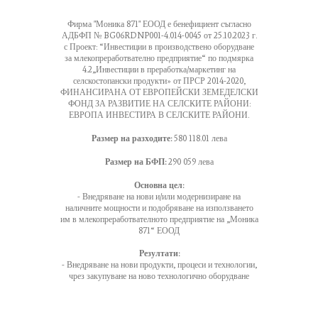
Фирма "Моника 871" ЕООД е бенефициент съгласно
АДБФП № BG06RDNP001-4.014-0045 от 25.10.2023 г.
с Проект: “Инвестиции в производствено оборудване
за млекопреработвателно предприятие“ по подмярка
4.2„Инвестиции в преработка/маркетинг на
селскостопански продукти» от ПРСР 2014-2020,
ФИНАНСИРАНА ОТ ЕВРОПЕЙСКИ ЗЕМЕДЕЛСКИ
ФОНД ЗА РАЗВИТИЕ НА СЕЛСКИТЕ РАЙОНИ:
ЕВРОПА ИНВЕСТИРА В СЕЛСКИТЕ РАЙОНИ.
Размер на разходите:
580 118.01 лева
Размер на БФП:
290 059 лева
Основна цел:
- Внедряване на нови и/или модернизиране на
наличните мощности и подобряване на използването
им в млекопреработвателното предприятие на „Моника
871“ ЕООД
Резултати:
- Внедряване на нови продукти, процеси и технологии,
чрез закупуване на ново технологично оборудване