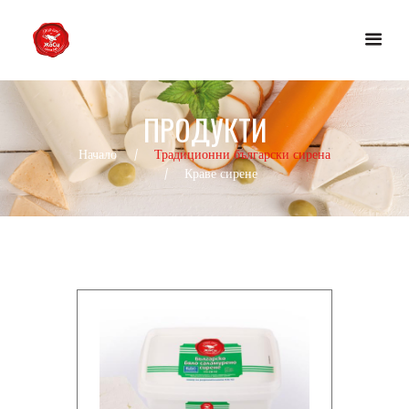
ПРОДУКТИ
Начало
Традиционни български сирена
Краве сирене