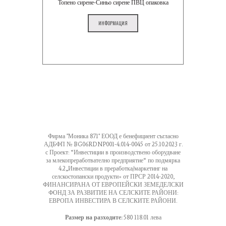
Топено сирене-Синьо сирене ПВЦ опаковка
ИНФОРМАЦИЯ
Фирма "Моника 871" ЕООД е бенефициент съгласно
АДБФП № BG06RDNP001-4.014-0045 от 25.10.2023 г.
с Проект: “Инвестиции в производствено оборудване
за млекопреработвателно предприятие“ по подмярка
4.2„Инвестиции в преработка/маркетинг на
селскостопански продукти» от ПРСР 2014-2020,
ФИНАНСИРАНА ОТ ЕВРОПЕЙСКИ ЗЕМЕДЕЛСКИ
ФОНД ЗА РАЗВИТИЕ НА СЕЛСКИТЕ РАЙОНИ:
ЕВРОПА ИНВЕСТИРА В СЕЛСКИТЕ РАЙОНИ.
Размер на разходите:
580 118.01 лева