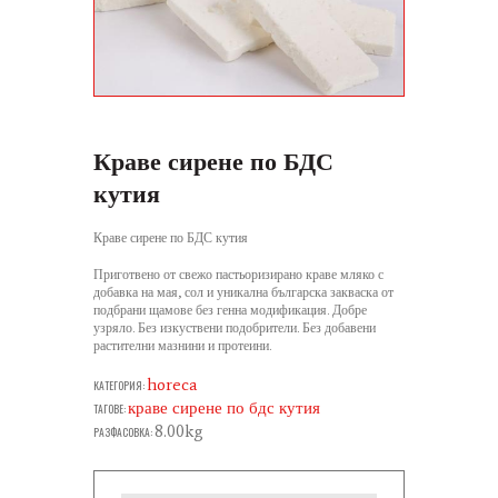
Краве сирене по БДС
кутия
Краве сирене по БДС кутия
Приготвено от свежо пастьоризирано краве мляко с
добавка на мая, сол и уникална българска закваска от
подбрани щамове без генна модификация. Добре
узряло. Без изкуствени подобрители. Без добавени
растителни мазнини и протеини.
horeca
КАТЕГОРИЯ:
краве сирене по бдс кутия
ТАГОВЕ:
8.00kg
РАЗФАСОВКА: