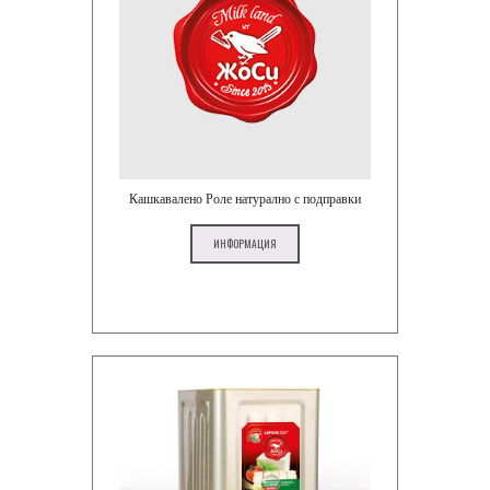
Кашкавалено Роле натурално с подправки
ИНФОРМАЦИЯ