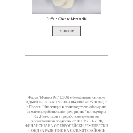
Buffalo Cheese Mozzarella
INFORMATION
Фирма "Моника 871" ЕООД е бенефициент съгласно
АДБФП № BG06RDNP001-4.014-0045 от 25.10.2023 г.
с Проект: “Инвестиции в производствено оборудване
за млекопреработвателно предприятие“ по подмярка
4.2„Инвестиции в преработка/маркетинг на
селскостопански продукти» от ПРСР 2014-2020,
ФИНАНСИРАНА ОТ ЕВРОПЕЙСКИ ЗЕМЕДЕЛСКИ
ФОНД ЗА РАЗВИТИЕ НА СЕЛСКИТЕ РАЙОНИ: