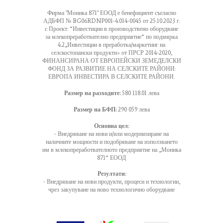
Фирма "Моника 871" ЕООД е бенефициент съгласно
АДБФП № BG06RDNP001-4.014-0045 от 25.10.2023 г.
с Проект: “Инвестиции в производствено оборудване
за млекопреработвателно предприятие“ по подмярка
4.2„Инвестиции в преработка/маркетинг на
селскостопански продукти» от ПРСР 2014-2020,
ФИНАНСИРАНА ОТ ЕВРОПЕЙСКИ ЗЕМЕДЕЛСКИ
ФОНД ЗА РАЗВИТИЕ НА СЕЛСКИТЕ РАЙОНИ:
ЕВРОПА ИНВЕСТИРА В СЕЛСКИТЕ РАЙОНИ.
Размер на разходите:
580 118.01 лева
Размер на БФП:
290 059 лева
Основна цел:
- Внедряване на нови и/или модернизиране на
наличните мощности и подобряване на използването
им в млекопреработвателното предприятие на „Моника
871“ ЕООД
Резултати:
- Внедряване на нови продукти, процеси и технологии,
чрез закупуване на ново технологично оборудване