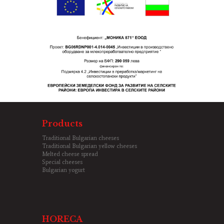
Products
Traditional Bulgarian cheeses
Traditional Bulgarian yellow cheeses
Melted cheese spread
Special cheeses
Bulgarian yogurt
HORECA