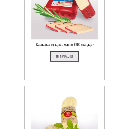
Кашкавал от краве мляко БДС стандарт
ИНФОРМАЦИЯ