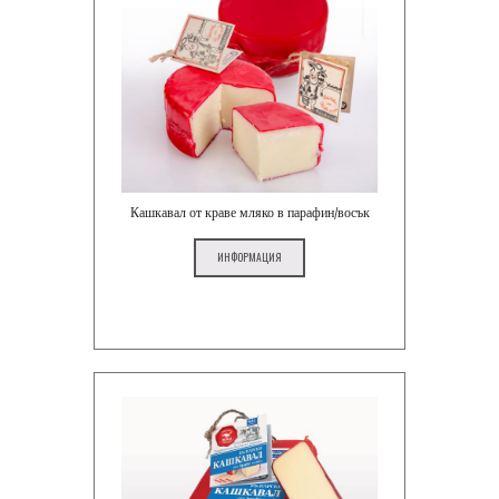
Кашкавал от краве мляко в парафин/восък
ИНФОРМАЦИЯ