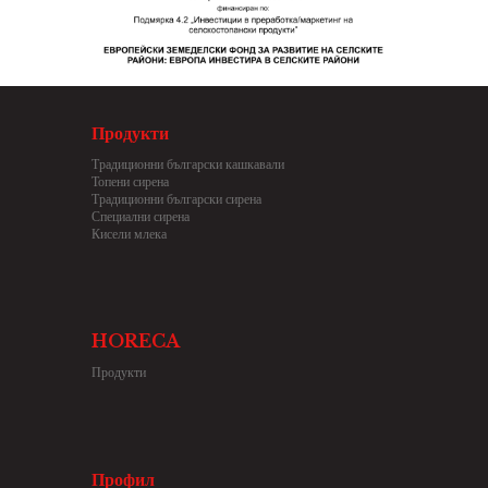
Продукти
Традиционни български кашкавали
Топени сирена
Традиционни български сирена
Специални сирена
Кисели млека
HORECA
Продукти
Профил