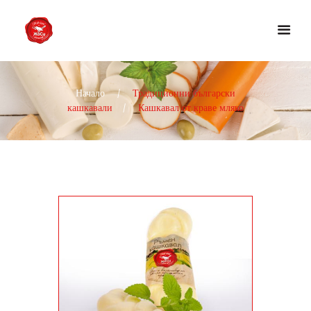
Начало
Традиционни български
кашкавали
Кашкавал от краве мляко