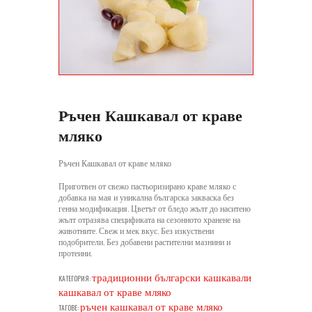
Ръчен Кашкавал от краве
мляко
Ръчен Кашкавал от краве мляко
Приготвен от свежо пастьоризирано краве мляко с
добавка на мая и уникална българска закваска без
генна модификация. Цветът от бледо жълт до наситено
жълт отразява спецификата на сезонното хранене на
животните. Свеж и мек вкус. Без изкуствени
подобрители. Без добавени растителни мазнини и
протеини.
традиционни български кашкавали
КАТЕГОРИЯ:
кашкавал от краве мляко
ръчен кашкавал от краве мляко
ТАГОВЕ: