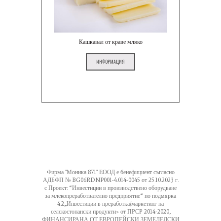
Кашкавал от краве мляко
ИНФОРМАЦИЯ
Фирма "Моника 871" ЕООД е бенефициент съгласно
АДБФП № BG06RDNP001-4.014-0045 от 25.10.2023 г.
с Проект: “Инвестиции в производствено оборудване
за млекопреработвателно предприятие“ по подмярка
4.2„Инвестиции в преработка/маркетинг на
селскостопански продукти» от ПРСР 2014-2020,
ФИНАНСИРАНА ОТ ЕВРОПЕЙСКИ ЗЕМЕДЕЛСКИ