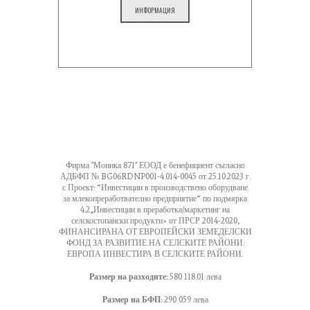
ИНФОРМАЦИЯ
Фирма "Моника 871" ЕООД е бенефициент съгласно
АДБФП № BG06RDNP001-4.014-0045 от 25.10.2023 г.
с Проект: “Инвестиции в производствено оборудване
за млекопреработвателно предприятие“ по подмярка
4.2„Инвестиции в преработка/маркетинг на
селскостопански продукти» от ПРСР 2014-2020,
ФИНАНСИРАНА ОТ ЕВРОПЕЙСКИ ЗЕМЕДЕЛСКИ
ФОНД ЗА РАЗВИТИЕ НА СЕЛСКИТЕ РАЙОНИ:
ЕВРОПА ИНВЕСТИРА В СЕЛСКИТЕ РАЙОНИ.
Размер на разходите:
580 118.01 лева
Размер на БФП:
290 059 лева