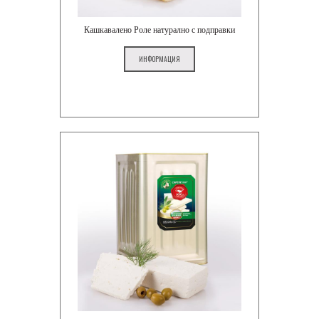
Кашкавалено Роле натурално с подправки
ИНФОРМАЦИЯ