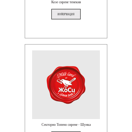
Козе сирене тенекия
ИНФОРМАЦИЯ
Секторно Топено сирене - Шунка